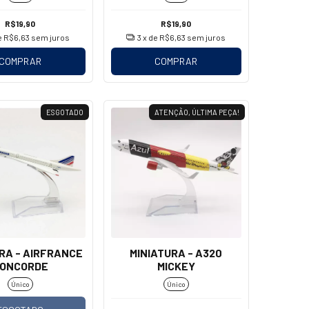
R$19,90
R$19,90
e
R$6,63
sem juros
3
x de
R$6,63
sem juros
COMPRAR
COMPRAR
ESGOTADO
ATENÇÃO, ÚLTIMA PEÇA!
RA - AIRFRANCE
MINIATURA - A320
ONCORDE
MICKEY
Único
Único