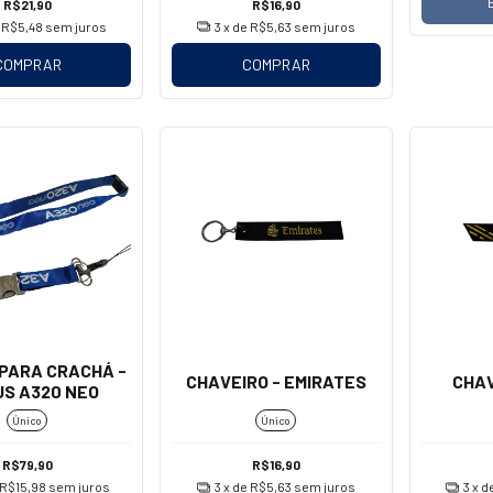
R$21,90
R$16,90
e
R$5,48
sem juros
3
x de
R$5,63
sem juros
COMPRAR
COMPRAR
PARA CRACHÁ -
CHAVEIRO - EMIRATES
CHAV
US A320 NEO
Único
Único
R$79,90
R$16,90
R$15,98
sem juros
3
x de
R$5,63
sem juros
3
x d