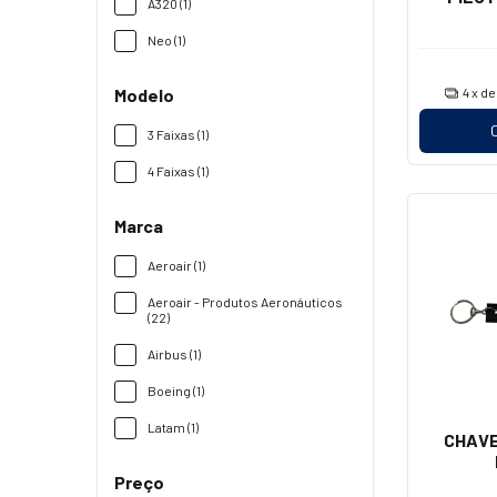
A320 (1)
Neo (1)
Modelo
4
x d
3 Faixas (1)
4 Faixas (1)
Marca
Aeroair (1)
Aeroair - Produtos Aeronáuticos
(22)
Airbus (1)
Boeing (1)
Latam (1)
CHAVE
Preço