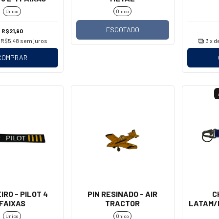
Único
Único
ESGOTADO
R$21,90
e
R$5,48
sem juros
3
x d
COMPRAR
IRO - PILOT 4
PIN RESINADO - AIR
C
FAIXAS
TRACTOR
LATAM/
FLIGH
Único
Único