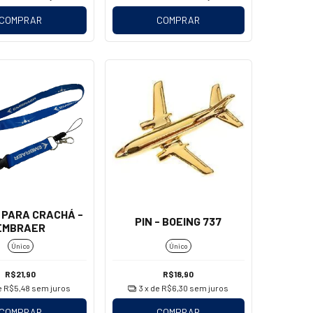
COMPRAR
COMPRAR
 PARA CRACHÁ -
PIN - BOEING 737
EMBRAER
Único
Único
R$21,90
R$18,90
e
R$5,48
sem juros
3
x de
R$6,30
sem juros
COMPRAR
COMPRAR