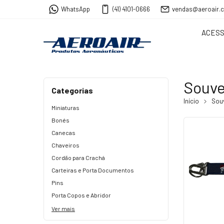
WhatsApp
(41) 4101-0666
vendas@aeroair.
ACESS
Souve
Categorias
Início
Sou
Miniaturas
Bonés
Canecas
Chaveiros
Cordão para Crachá
Carteiras e Porta Documentos
Pins
Porta Copos e Abridor
Ver mais