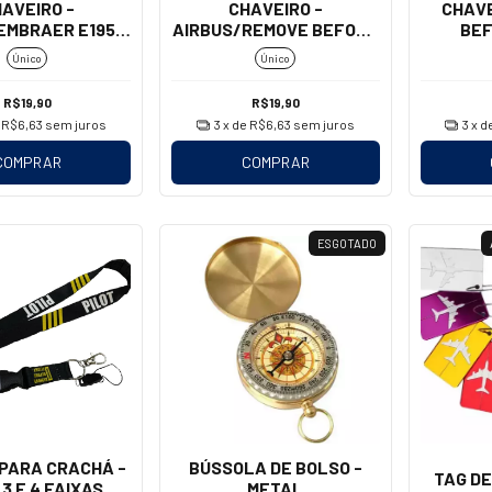
AVEIRO -
CHAVEIRO -
CHAVE
EMBRAER E195-
AIRBUS/REMOVE BEFORE
BEF
E2
FLIGHT (MOSQUETÃO)
(M
Único
Único
R$19,90
R$19,90
e
R$6,63
sem juros
3
x de
R$6,63
sem juros
3
x d
COMPRAR
COMPRAR
ESGOTADO
PARA CRACHÁ -
BÚSSOLA DE BOLSO -
TAG DE
 3 E 4 FAIXAS
METAL