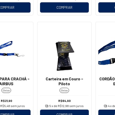
COMPRAR
COMPRAR
PARA CRACHÁ -
Carteira em Couro -
CORDÃO
AIRBUS
Piloto
Único
Único
R$21,90
R$64,90
e
R$5,48
sem juros
5
x de
R$12,98
sem juros
4
x d
COMPRAR
COMPRAR