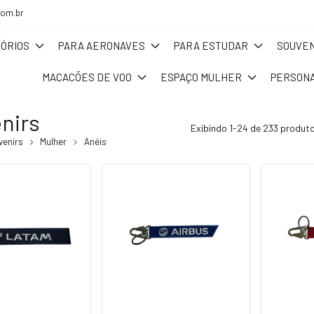
com.br
ÓRIOS
PARA AERONAVES
PARA ESTUDAR
SOUVEN
MACACÕES DE VOO
ESPAÇO MULHER
PERSONA
nirs
Exibindo 1-24 de 233 produt
venirs
Mulher
Anéis