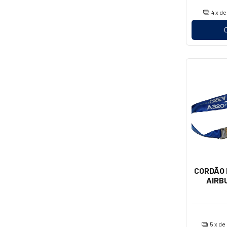
4
x d
CORDÃO 
AIRB
5
x de