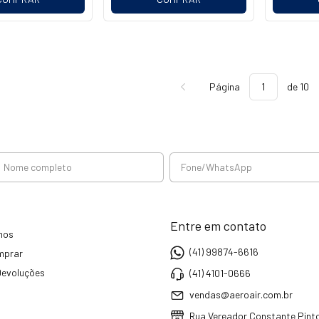
Página
de 10
Entre em contato
mos
(41) 99874-6616
mprar
Devoluções
(41) 4101-0666
vendas@aeroair.com.br
Rua Vereador Constante Pinto