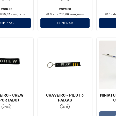
R$16,90
R$28,00
e
R$5,63
sem juros
5
x de
R$5,60
sem juros
3
x d
COMPRAR
COMPRAR
EIRO - CREW
CHAVEIRO - PILOT 3
MINIATU
MPORTADO)
FAIXAS
C
Único
Único