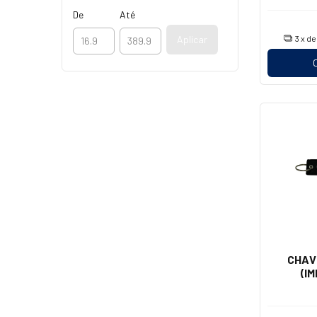
De
Até
3
x d
Aplicar
CHAV
(I