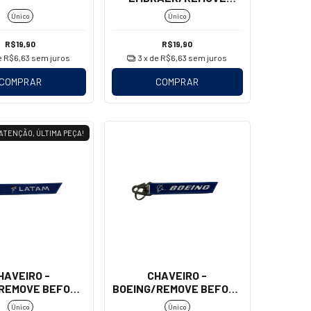
BEFORE FLIGHT
Único
Único
(MOSQUETÃO)
R$19,90
R$19,90
e
R$6,63
sem juros
3
x de
R$6,63
sem juros
COMPRAR
COMPRAR
ATENÇÃO, ÚLTIMA PEÇA!
HAVEIRO -
CHAVEIRO -
REMOVE BEFORE
BOEING/REMOVE BEFORE
T (MOSQUETÃO)
FLIGHT (MOSQUETÃO)
Único
Único