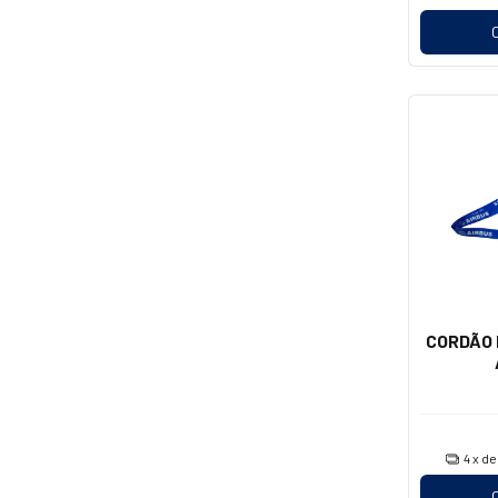
CORDÃO 
4
x d