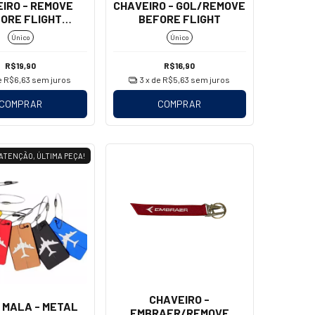
IRO - REMOVE
CHAVEIRO - GOL/REMOVE
ORE FLIGHT
BEFORE FLIGHT
OSQUETÃO)
Único
Único
R$19,90
R$16,90
e
R$6,63
sem juros
3
x de
R$5,63
sem juros
COMPRAR
COMPRAR
ATENÇÃO, ÚLTIMA PEÇA!
CHAVEIRO -
 MALA - METAL
EMBRAER/REMOVE