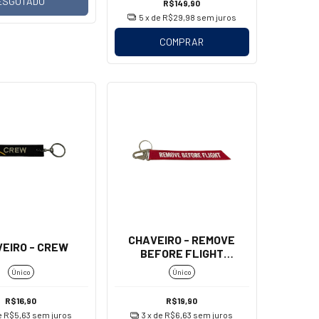
ESGOTADO
R$149,90
5
x de
R$29,98
sem juros
COMPRAR
CHAVEIRO - REMOVE
EIRO - CREW
BEFORE FLIGHT
(MOSQUETÃO - GRANDE)
Único
Único
R$16,90
R$19,90
e
R$5,63
sem juros
3
x de
R$6,63
sem juros