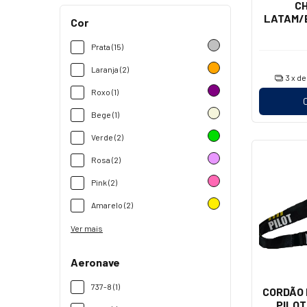
CH
LATAM/
Cor
Prata (15)
Laranja (2)
3
x d
Roxo (1)
Bege (1)
Verde (2)
Rosa (2)
Pink (2)
Amarelo (2)
Ver mais
Aeronave
737-8 (1)
CORDÃO 
PILOT